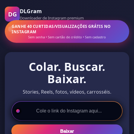
DLGram
DG
Downloader de Instagram premium
GANHE 40 CURTIDAS/VISUALIZAÇÕES GRÁTIS NO
INSTAGRAM
Sem senha • Sem cartão de crédito • Sem cadastro
Colar. Buscar.
Baixar.
Stories, Reels, fotos, vídeos, carrosséis.
Baixar